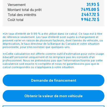
31.93 $
Versement
7 495.00 $
Montant total du prêt
2 467.72 $
Total des intérêts
9 962.72 $
Coût total
*Un taux d’intérêt de 9.99 % a été utilisé dans ce calcul. Ce taux est à titre
de référence seulement. Les taux d’intérêt sont sujets à changement et
peuvent varier en raison de plusieurs facteurs, dont l’année du véhicule, sa
dépréciation, le taux directeur de la Banque du Canada et votre situation
personnelle, pour n’en nommer que quelques-uns.
**Cette calculatrice est offerte comme outil d'estimation pour votre usage
éducatif personnel uniquement et ne remplace pas les conseils d'un
professionnel. Nous ne prétendons pas que l'information fournie par cette
calculatrice soit exacte ni complète et nous ne garantissons pas que le
calcul correspondra ou s’appliquera à votre situation.
Demande de financement
Obtenir la valeur de mon véhicule