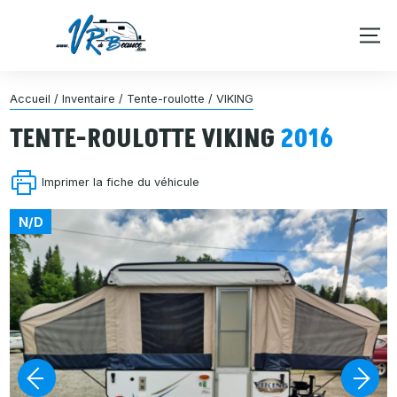
Accueil
/
Inventaire
/
Tente-roulotte
/
VIKING
TENTE-ROULOTTE
VIKING
2016
Imprimer la fiche du véhicule
N/D